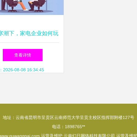
寒潮下，家电企业如何玩
转会员营销运营及维护
查看详情
26-08-08 16:34:45
地址：云南省昆明市呈贡区云南师范大学呈贡主校区指挥部附楼127号
电话：1898765**
www.quwangpai.com
运营及维护
云南幻日网络科技有限公司
运营及维